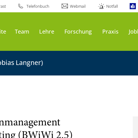
ast
Telefonbuch
Webmail
Notfall
ite
Team
Lehre
Forschung
Praxis
Job
Tobias Langner)
kenmanagement
ing (BWiWi 2.5)