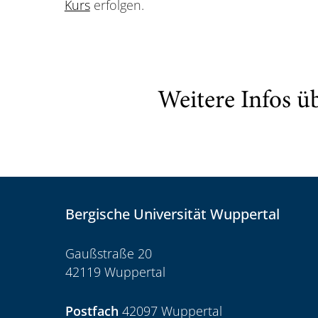
Kurs
erfolgen.
Weitere Infos ü
Bergische Universität Wuppertal
Gaußstraße 20
42119 Wuppertal
Postfach
42097 Wuppertal