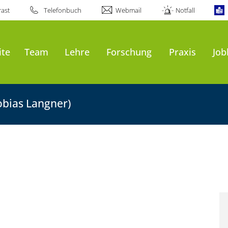
ast
Telefonbuch
Webmail
Notfall
ite
Team
Lehre
Forschung
Praxis
Job
Tobias Langner)